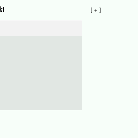
kt
[ + ]