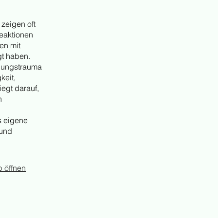
zeigen oft
Reaktionen
en mit
gt haben.
lungstrauma
keit,
egt darauf,
n
s eigene
 und
 öffnen