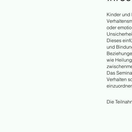
Kinder und 
Verhaltensm
oder emotio
Unsicherhei
Dieses ein
und Bindung.
Beziehungen
wie Heilung
zwischenmen
Das Seminar
Verhalten s
einzuordne
Die Teilnah