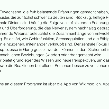
Erwachsene, die früh belastende Erfahrungen gemacht haben, 
uster, die zunächst schwer zu deuten sind. Rückzug, heftige 
nale Distanz sind häufig die Folge von tief sitzenden Erfahrung
t und Überforderung, die das Nervensystem nachhaltig geprä
führende Webinar beleuchtet die Zusammenhänge von Entwick
 Es erklärt, wie Gehirnfunktion, Stressregulation und die Fähig
 einzugehen, miteinander verknüpft sind. Der zentrale Fokus li
sprozesse in Gang gesetzt werden können, indem Sicherheit i
schlichen Beziehungen (wieder) erfahrbar gemacht wird.
 bietet grundlegendes Wissen und neue Perspektiven, um da
owie die Reaktionen betroffener Personen besser zu verstehen
n.
me an diesem Programm ist über die App von Wix möglich.
App